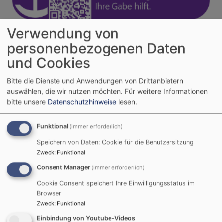
Verwendung von
personenbezogenen Daten
Kirche und Geld
und Cookies
Bitte die Dienste und Anwendungen von Drittanbietern
auswählen, die wir nutzen möchten.
Für weitere Informationen
bitte unsere
Datenschutzhinweise
lesen.
Funktional
(immer erforderlich)
Speichern von Daten: Cookie für die Benutzersitzung
Zweck
:
Funktional
Kirchgeld
Consent Manager
(immer erforderlich)
Sie haben einen Brief mit der Bitte um Zahlung des
Cookie Consent speichert Ihre Einwilligungsstatus im
Kirchgeldes von uns erhalten. Hier finden Sie
Browser
Hintergrundinformationen zum Thema Kirchgeld.
Zweck
:
Funktional
Sollten Sie weitere Fragen haben, rufen Sie uns bitte
Einbindung von Youtube-Videos