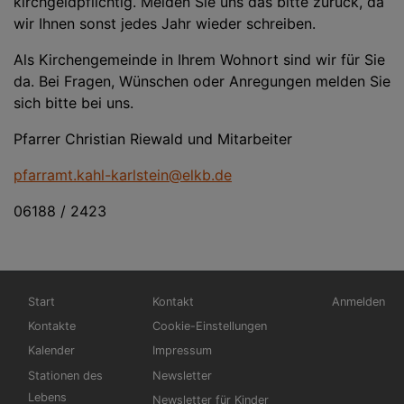
kirchgeldpflichtig. Melden Sie uns das bitte zurück, da
wir Ihnen sonst jedes Jahr wieder schreiben.
Als Kirchengemeinde in Ihrem Wohnort sind wir für Sie
da. Bei Fragen, Wünschen oder Anregungen melden Sie
sich bitte bei uns.
Pfarrer Christian Riewald und Mitarbeiter
pfarramt.kahl-karlstein@elkb.de
06188 / 2423
Hauptnavigation
Fußbereichsmenü
Benutzerme
Start
Kontakt
Anmelden
Kontakte
Cookie-Einstellungen
Kalender
Impressum
Stationen des
Newsletter
Lebens
Newsletter für Kinder