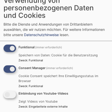
Verwendung von
www.kath-kirche-kahl.de
personenbezogenen Daten
und Cookies
Pfarreiengemeinschaft Karlstein
Schulstraße 21
Bitte die Dienste und Anwendungen von Drittanbietern
63791 Karlstein
auswählen, die wir nutzen möchten.
Für weitere Informationen
06188 / 9143514
bitte unsere
Datenschutzhinweise
lesen.
pfarrei.dettingen@bistum-wuerzburg.de
www.pg-karlstein.de
Funktional
(immer erforderlich)
Speichern von Daten: Cookie für die Benutzersitzung
Zweck
:
Funktional
Segen
Consent Manager
(immer erforderlich)
Cookie Consent speichert Ihre Einwilligungsstatus im
Browser
Zweck
:
Funktional
Einbindung von Youtube-Videos
Zeigt Videos von Youtube
Zweck
:
Eingebettete externe Inhalte