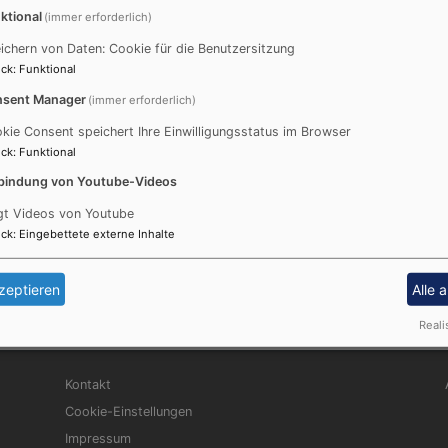
ktional
(immer erforderlich)
ichern von Daten: Cookie für die Benutzersitzung
ck
:
Funktional
sent Manager
(immer erforderlich)
kie Consent speichert Ihre Einwilligungsstatus im Browser
ck
:
Funktional
hof und zur Synagoge in Großkrotzenburg
bindung von Youtube-Videos
gt Videos von Youtube
ng zum jüd. Friedhof 
ck
:
Eingebettete externe Inhalte
ßkrotzenburg
zeptieren
Alle 
Reali
Fußbereichsmenü
Be
Kontakt
Cookie-Einstellungen
Impressum