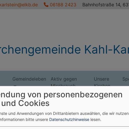
karlstein@elkb.de
06188 2423
Bahnhofstraße 14, 6
rchengemeinde Kahl-Kar
Gemeindeleben
Aktiv gegen
Unsere
Sp
Missbrauch
Kirchen
ndung von personenbezogenen
 und Cookies
enste und Anwendungen von Drittanbietern auswählen, die wir nutze
Informationen bitte unsere
Datenschutzhinweise
lesen.