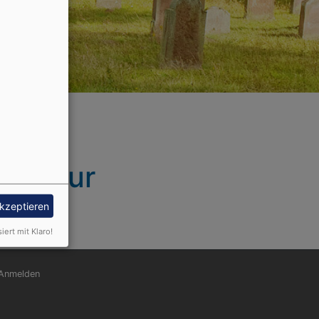
und zur
akzeptieren
siert mit Klaro!
nutzermenü
Anmelden