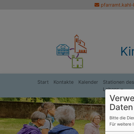
Direkt
pfarramt.kahl-
zum
Inhalt
Ki
Start
Kontakte
Kalender
Stationen des
Hauptnavigation
Lebens
Verwe
Daten
Bitte die Di
Für weitere 