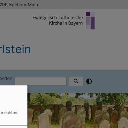
3796 Kahl am Main
lstein
enden
Suche
n möchten.